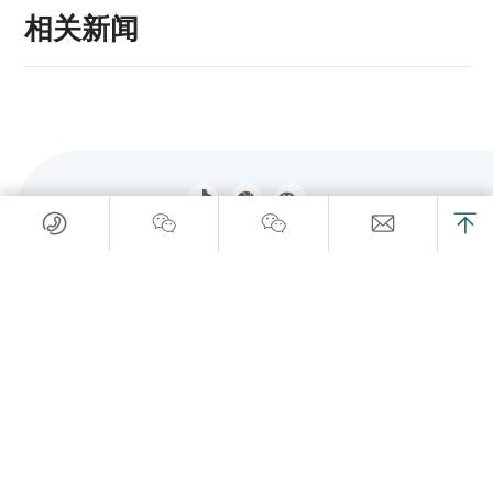
相关新闻
OD在线_OD在线(中国)
图像识别传感器
颜色传感器
激光测量传感器
接触位移传感器
光纤传感器
光电传感器
接近传感器
标签传感器
超声波传感器
安全与区域传感器
压力传感器