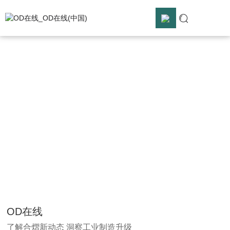
OD在线
OD在线_OD在线(中国)
OD在线_OD在线(中国)

解决方案

OD在线

服务支持

关于合熠

OD在线
了解合熠新动态 洞察工业制造升级